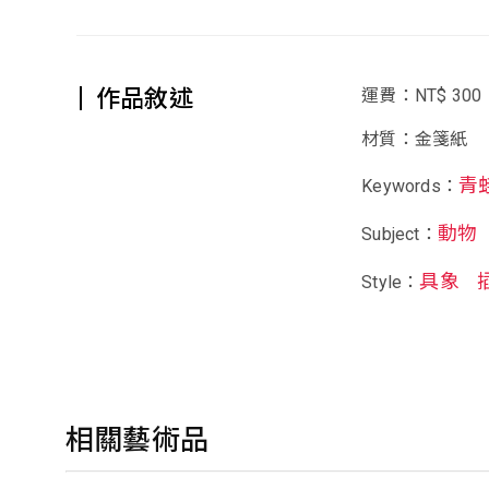
作品敘述
運費：NT$ 300
材質：金箋紙
青
Keywords：
動物
Subject：
具象
Style：
相關藝術品