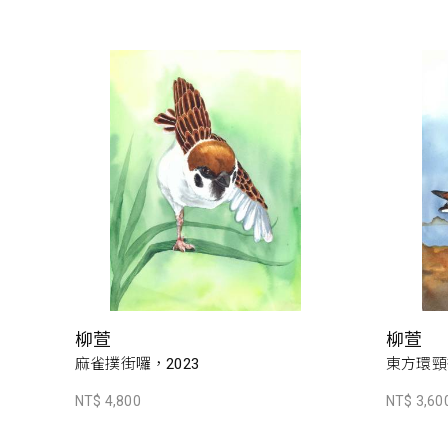
柳萱
柳萱
麻雀撲街囉，2023
東方環頸鴴
NT$ 4,800
NT$ 3,60