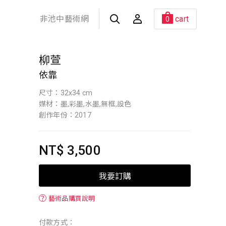
非池中藝術網
cart
0
柳萱
依靠
尺寸：32x34 cm
媒材：墨,彩墨,水墨,無框,設色
創作年份：2017
NT$ 3,500
我要訂購
？
藝術品購買說明
付款方式：