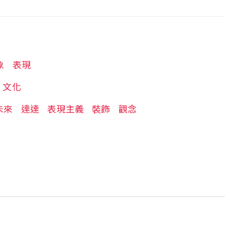
象
表現
文化
未來
達達
表現主義
裝飾
觀念