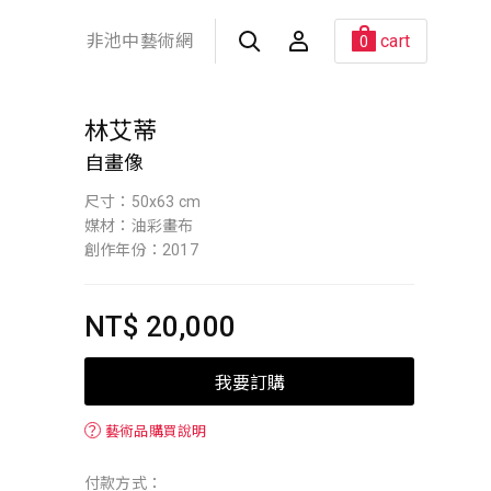
非池中藝術網
cart
0
林艾蒂
自畫像
尺寸：50x63 cm
媒材：油彩畫布
創作年份：2017
NT$ 20,000
我要訂購
？
藝術品購買說明
付款方式：