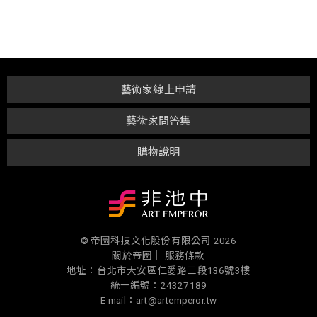
藝術家線上申請
藝術家問答集
購物說明
© 帝圖科技文化股份有限公司 2026
關於帝圖｜
服務條款
地址：台北市大安區仁愛路三段136號3樓
統一編號：24327189
E-mail：art@artemperor.tw