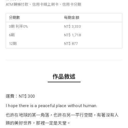
ATM轉帳付款、信用卡線上刷卡、信用卡分期
分期數
每期金額
3期 利率0%
NT$ 3,333
6期
NT$ 1,718
12期
NT$ 877
作品敘述
運費：NT$ 300
I hope there is a peaceful place without human.
也許在地球的某一角落，也許在另一平行空間，有著沒有人
類的美好世界，那裡一定是天堂。