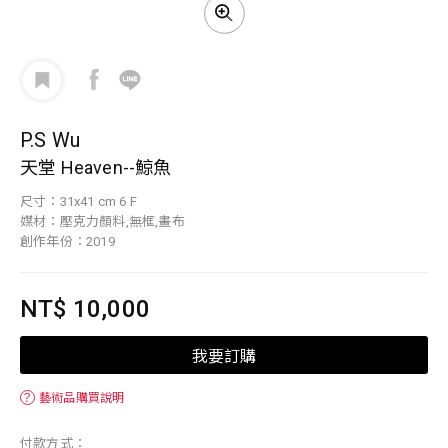
P.S Wu
天堂 Heaven--鯨魚
尺寸：31x41 cm 6 F
媒材：壓克力顏料,無框,畫布
創作年份：2019
NT$ 10,000
我要訂購
？
藝術品購買說明
付款方式：