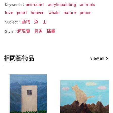
animalart
acrylicpainting
animals
Keywords：
love
psart
heaven
whale
nature
peace
動物
魚
山
Subject：
超現實
具象
插畫
Style：
相關藝術品
view all