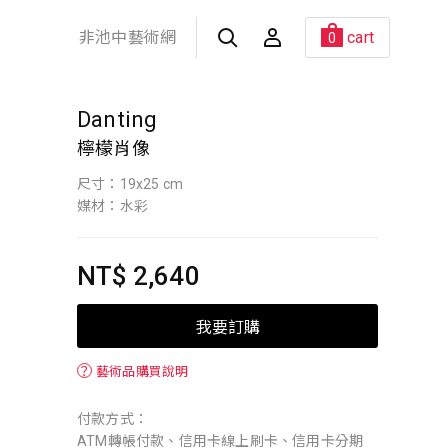
非池中藝術網
cart
0
Danting
檸檬肖像
尺寸：19x25 cm
媒材：水彩
NT$ 2,640
我要訂購
？
藝術品購買說明
付款方式：
ATM轉帳付款、信用卡線上刷卡、信用卡分期