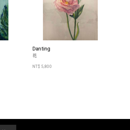
Danting
花
NT$ 5,800