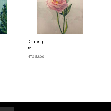
Danting
花
NT$ 5,800