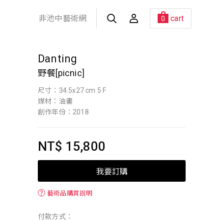
非池中藝術網
cart
0
Danting
野餐[picnic]
尺寸：34.5x27 cm 5 F
媒材：油畫
創作年份：2018
NT$ 15,800
我要訂購
？
藝術品購買說明
付款方式：