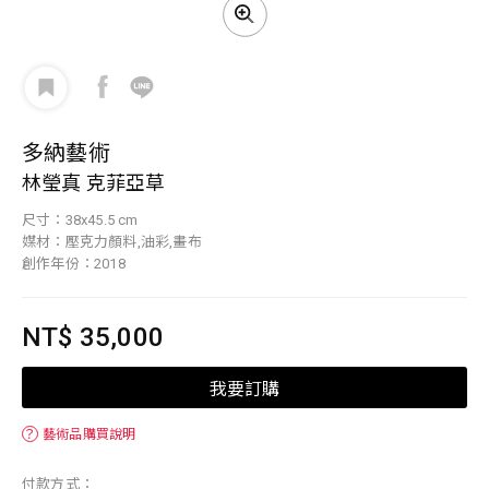
多納藝術
林瑩真 克菲亞草
尺寸：38x45.5 cm
媒材：壓克力顏料,油彩,畫布
創作年份：2018
NT$ 35,000
我要訂購
？
藝術品購買說明
付款方式：