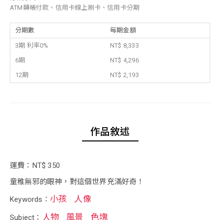
ATM轉帳付款、信用卡線上刷卡、信用卡分期
分期數
每期金額
3期 利率0%
NT$ 8,333
6期
NT$ 4,296
12期
NT$ 2,193
作品敘述
運費：NT$ 350
童稚無邪的眼神，對這個世界充滿好奇！
小孩
人像
Keywords：
人物
風景
色塊
Subject：