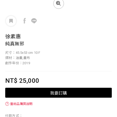
徐素惠
純真無邪
尺寸：45.5x53 cm 10 F
媒材：油畫,畫布
創作年份：2019
NT$ 25,000
我要訂購
？
藝術品購買說明
付款方式：