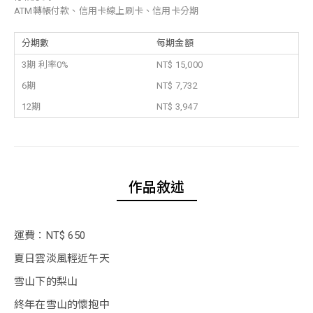
ATM轉帳付款、信用卡線上刷卡、信用卡分期
分期數
每期金額
3期 利率0%
NT$ 15,000
6期
NT$ 7,732
12期
NT$ 3,947
作品敘述
運費：NT$ 650
夏日雲淡風輕近午天
雪山下的梨山
終年在雪山的懷抱中