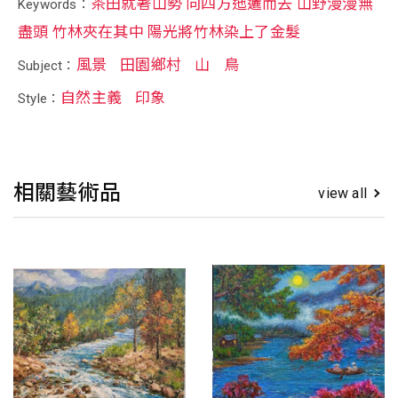
茶田就著山勢 向四方迤邐而去 山野漫漫無
Keywords：
盡頭 竹林夾在其中 陽光將竹林染上了金髮
風景
田園鄉村
山
鳥
Subject：
自然主義
印象
Style：
相關藝術品
view all