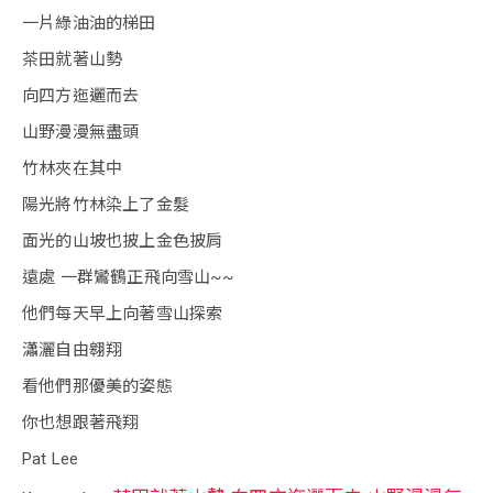
一片綠油油的梯田
茶田就著山勢
向四方迤邐而去
山野漫漫無盡頭
竹林夾在其中
陽光將竹林染上了金髮
面光的山坡也披上金色披肩
遠處 一群鸞鶴正飛向雪山~~
他們每天早上向著雪山探索
瀟灑自由翱翔
看他們那優美的姿態
你也想跟著飛翔
Pat Lee