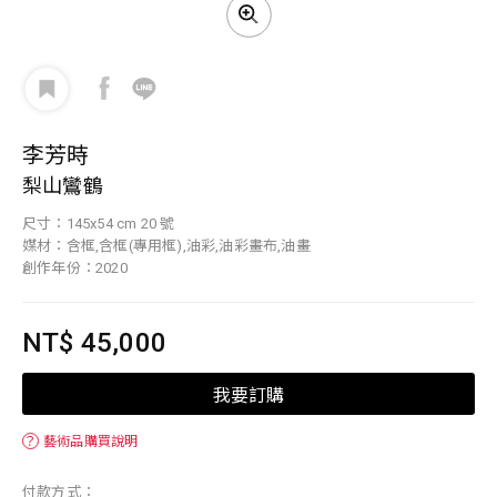
李芳時
梨山鸞鶴
尺寸：145x54 cm 20 號
媒材：含框,含框(專用框),油彩,油彩畫布,油畫
創作年份：2020
NT$ 45,000
我要訂購
？
藝術品購買說明
付款方式：