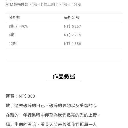
ATM轉帳付款、信用卡線上刷卡、信用卡分期
分期數
每期金額
3期 利率0%
NT$ 5,267
6期
NT$ 2,715
12期
NT$ 1,386
作品敘述
運費：NT$ 300
放手過去破碎的自己、破碎的夢想以及受傷的心
在新的一年裡黑暗中仰望為我們點亮的光的上帝，
驅走生命的黑暗，看見天父未曾讓我們孤單一人