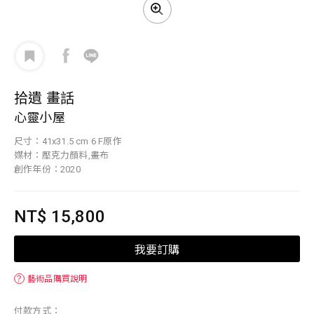
拾遺 畫話
心靈小屋
尺寸：41x31.5 cm 6 F原作
媒材：壓克力顏料,畫布
創作年份：2020
NT$ 15,800
我要訂購
？
藝術品購買說明
付款方式：