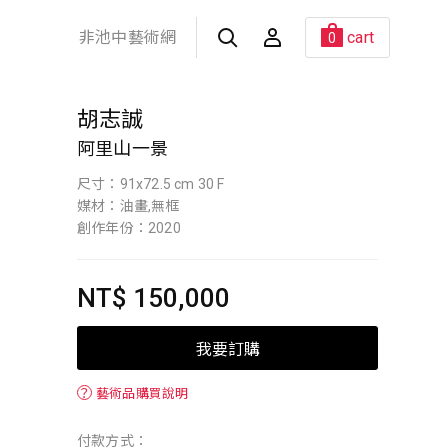
非池中藝術網
cart
0
胡志誠
阿里山一景
尺寸：91x72.5 cm 30 F
媒材：油畫,無框
創作年份：2020
NT$ 150,000
我要訂購
？
藝術品購買說明
付款方式：