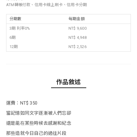
ATM轉帳付款、信用卡線上刷卡、信用卡分期
分期數
每期金額
3期 利率0%
NT$ 9,600
6期
NT$ 4,948
12期
NT$ 2,526
作品敘述
運費：NT$ 350
當記憶如同文字逐漸被人們忘卻
還是能在某些時候去感謝和紀念
那些造就今日自己的過往片段