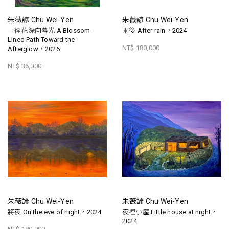
朱薇諺 Chu Wei-Yen
朱薇諺 Chu Wei-Yen
一徑花深向暮光 A Blossom-
雨後 After rain，2024
Lined Path Toward the
NT$ 180,000
Afterglow，2026
NT$ 36,000
朱薇諺 Chu Wei-Yen
朱薇諺 Chu Wei-Yen
將夜 On the eve of night，2024
夜裡小屋 Little house at night，
2024