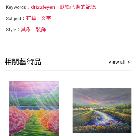
drizzleyen
獻給已逝的記憶
Keywords：
花草
文字
Subject：
具象
裝飾
Style：
相關藝術品
view all