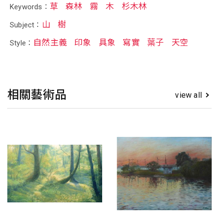
草
森林
霧
木
杉木林
Keywords：
山
樹
Subject：
自然主義
印象
具象
寫實
葉子
天空
Style：
相關藝術品
view all