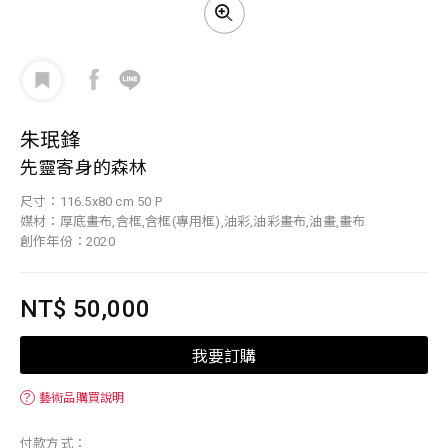
朱珉鋒
先靈寄身的森林
尺寸：116.5x80 cm 50 P
媒材：厚底畫布,含框,含框(專用框),油彩,油彩畫布,油畫,畫布
創作年份：2020
NT$ 50,000
我要訂購
？
藝術品購買說明
付款方式：