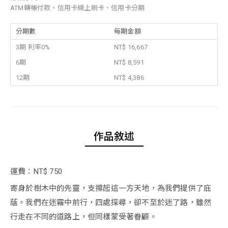
ATM轉帳付款、信用卡線上刷卡、信用卡分期
分期數
每期金額
3期 利率0%
NT$ 16,667
6期
NT$ 8,591
12期
NT$ 4,386
作品敘述
運費：NT$ 750
寄身於樹木中的先靈，支撐起這一方天地，為我們提供了庇
蔭。我們在迷霧中前行，四處探尋，卻不至於迷了路，雖然
行走在不同的道路上，但同樣蒙受著眷顧。