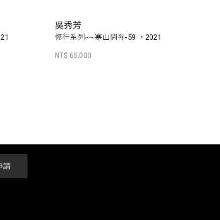
吳秀芳
21
修行系列~~寒山問禪-59 ，2021
NT$ 65,000
申請