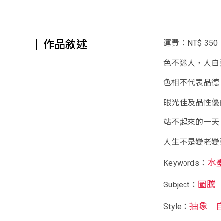
作品敘述
運費：NT$ 350
色不迷人，人自
色相不代表品德
眼光佳及品性優
站不起來的一天
人生不是變老變
水
Keywords：
圖騰
Subject：
抽象
Style：