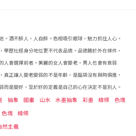
迷。酒不醉人，人自醉。色相吸引眼球，魅力抓住人心。
，學歷社經身分地位更不代表品德。品德勝於外在條件，
的人會選擇前者。美麗的女人會變老，男人也會有衰弱
，真正讓人變老變弱的不是年齡，是腦袋沒有與時俱進，
弱而是變好，至於好的定義是自己的心在決定不是別人。
墨
抽象
國畫
山水
水墨抽象
彩墨
線條
色塊
色塊
線條
自然主義