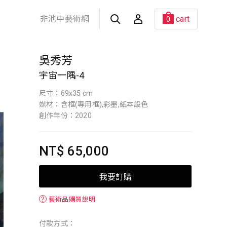
非池中藝術網
cart
0
吳秀芳
宇宙一隅-4
尺寸：69x35 cm
媒材：含框(專用框),彩墨,紙本設色
創作年份：2020
NT$ 65,000
我要訂購
？
藝術品購買說明
付款方式：