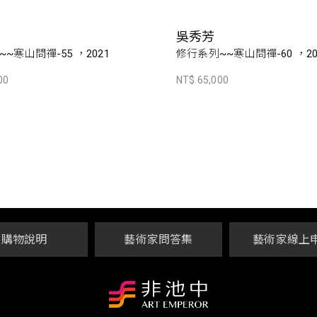
吳秀芳
~寒山問禪-55 ，2021
修行系列~~寒山問禪-60 ，20
00
NT$ 65,000
購物說明
藝術家問答集
藝術家線上