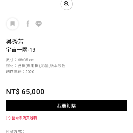
吳秀芳
宇宙一隅-13
尺寸：68x35 cm
媒材：含框(專用框),彩墨,紙本設色
創作年份：2020
NT$ 65,000
我要訂購
？
藝術品購買說明
付款方式：