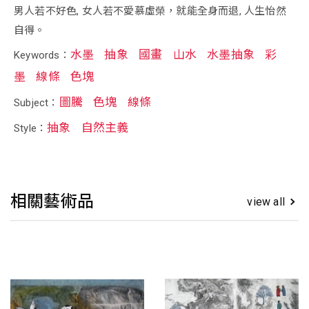
男人若不好色, 女人若不愛慕虛榮，就能全身而退, 人生怡然
自得。
水墨
抽象
國畫
山水
水墨抽象
彩
Keywords：
墨
線條
色塊
圖騰
色塊
線條
Subject：
抽象
自然主義
Style：
相關藝術品
view all