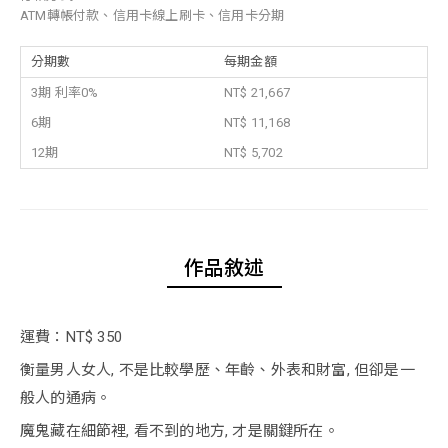
ATM轉帳付款、信用卡線上刷卡、信用卡分期
分期數
每期金額
3期 利率0%
NT$ 21,667
6期
NT$ 11,168
12期
NT$ 5,702
作品敘述
運費：NT$ 350
衡量男人女人, 不是比較學歷、年齡、外表和財富, 但卻是一
般人的通病。
魔鬼藏在細節裡, 看不到的地方, 才是關鍵所在。