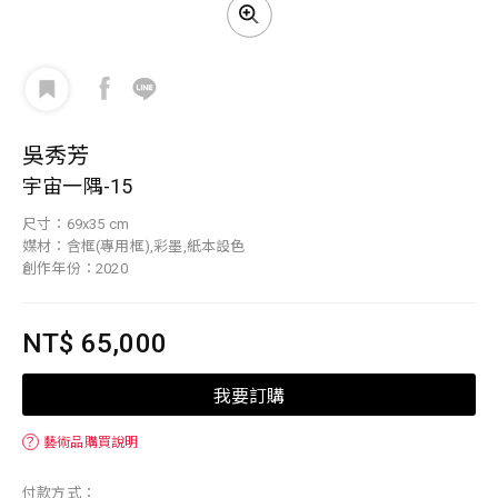
吳秀芳
宇宙一隅-15
尺寸：69x35 cm
媒材：含框(專用框),彩墨,紙本設色
創作年份：2020
NT$ 65,000
我要訂購
？
藝術品購買說明
付款方式：