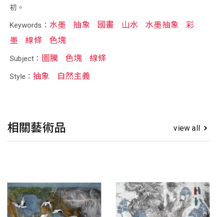
初。
水墨
抽象
國畫
山水
水墨抽象
彩
Keywords：
墨
線條
色塊
圖騰
色塊
線條
Subject：
抽象
自然主義
Style：
相關藝術品
view all