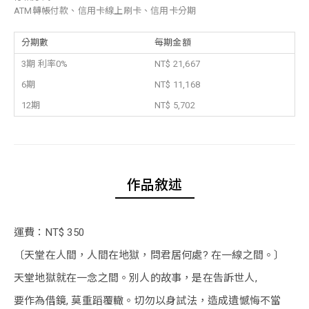
ATM轉帳付款、信用卡線上刷卡、信用卡分期
分期數
每期金額
3期 利率0%
NT$ 21,667
6期
NT$ 11,168
12期
NT$ 5,702
作品敘述
運費：NT$ 350
〔天堂在人間，人間在地獄，問君居何處? 在一線之間。〕
天堂地獄就在一念之間。別人的故事，是在告訴世人,
要作為借鏡, 莫重蹈覆轍。切勿以身試法，造成遺憾悔不當