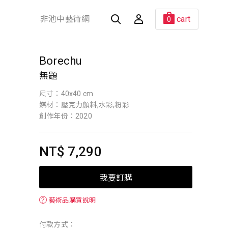
非池中藝術網
cart
0
Borechu
無題
尺寸：40x40 cm
媒材：壓克力顏料,水彩,粉彩
創作年份：2020
NT$ 7,290
我要訂購
？
藝術品購買說明
付款方式：