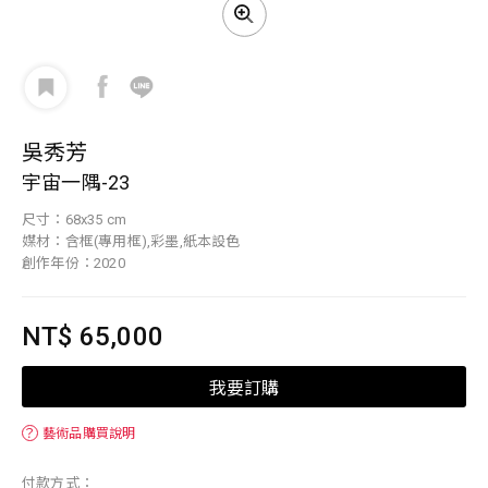
吳秀芳
宇宙一隅-23
尺寸：68x35 cm
媒材：含框(專用框),彩墨,紙本設色
創作年份：2020
NT$ 65,000
我要訂購
？
藝術品購買說明
付款方式：