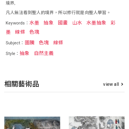
境界,
凡人無法看到聖人的境界，所以修行就是向聖人學習。
水墨
抽象
國畫
山水
水墨抽象
彩
Keywords：
墨
線條
色塊
圖騰
色塊
線條
Subject：
抽象
自然主義
Style：
相關藝術品
view all