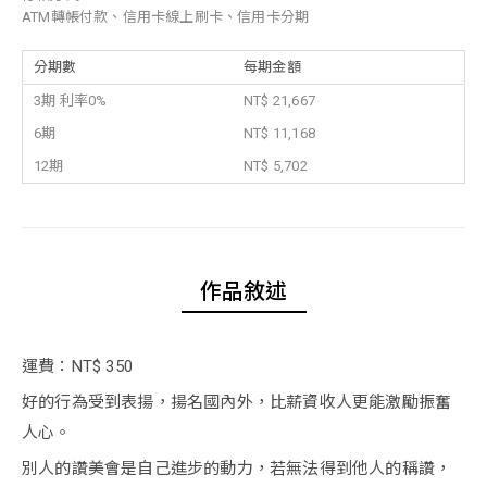
ATM轉帳付款、信用卡線上刷卡、信用卡分期
分期數
每期金額
3期 利率0%
NT$ 21,667
6期
NT$ 11,168
12期
NT$ 5,702
作品敘述
運費：NT$ 350
好的行為受到表揚，揚名國內外，比薪資收人更能激勵振奮
人心。
別人的讚美會是自己進步的動力，若無法得到他人的稱讚，