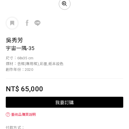
吳秀芳
宇宙一隅-35
尺寸：68x35 cm
媒材：含框(專用框),彩墨,紙本設色
創作年份：2020
NT$ 65,000
我要訂購
？
藝術品購買說明
付款方式：