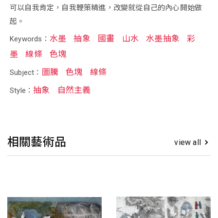
可以自我肯定，自我鞭策精進，改變就從自己的內心開始做
起。
水墨
抽象
國畫
山水
水墨抽象
彩
Keywords：
墨
線條
色塊
圖騰
色塊
線條
Subject：
抽象
自然主義
Style：
相關藝術品
view all