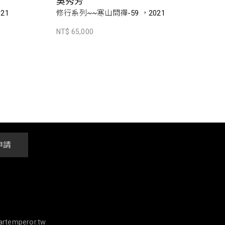
吳秀芳
21
修行系列~~寒山問禪-59 ，2021
NT$ 65,000
申請
rtemperor.tw