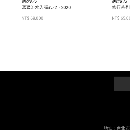
吳秀芳
吳秀芳
潺潺流水入禪心-2，2020
修行系列~
NT$ 68,000
NT$ 65,0
地址：台北市