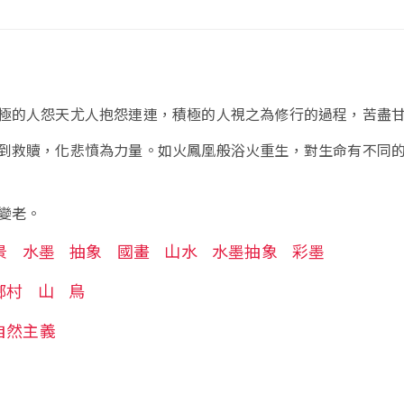
極的人怨天尤人抱怨連連，積極的人視之為修行的過程，苦盡
到救贖，化悲憤為力量。如火鳳凰般浴火重生，對生命有不同
變老。
景
水墨
抽象
國畫
山水
水墨抽象
彩墨
鄉村
山
鳥
自然主義