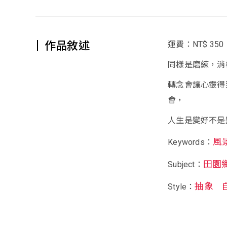
作品敘述
運費：NT$ 350
同樣是磨練，消
轉念會讓心靈得
會，
人生是變好不是
風
Keywords：
田園
Subject：
抽象
Style：