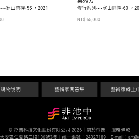
吳秀芳
~寒山問禪-55 ，2021
修行系列~~寒山問禪-60 ，20
00
NT$ 65,000
購物說明
藝術家問答集
藝術家線上
© 帝圖科技文化股份有限公司 2026
｜
關於帝圖｜
服務條款
大安區仁愛路三段136號3樓
｜
統一編號：24327189
｜
E-mail：art@a