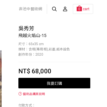
非池中藝術網
cart
0
吳秀芳
飛越火焰山-15
尺寸：65x35 cm
媒材：含框(專用框),彩墨,紙本設色
創作年份：2020
NT$ 68,000
我要訂購
？
藝術品購買說明
付款方式：