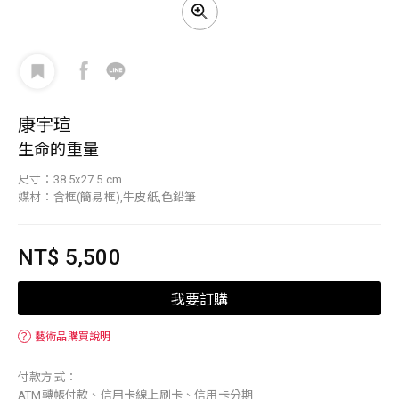
康宇瑄
生命的重量
尺寸：38.5x27.5 cm
媒材：含框(簡易框),牛皮紙,色鉛筆
NT$ 5,500
我要訂購
？
藝術品購買說明
付款方式：
ATM轉帳付款、信用卡線上刷卡、信用卡分期