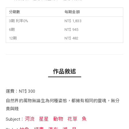
分期數
每期金額
3期 利率0%
NT$ 1,833
6期
NT$ 945
12期
NT$ 482
作品敘述
運費：NT$ 300
自然界的萬物無論生為何種姿態，都擁有相同的靈魂，無分
貴與賤
河流
星星
動物
花草
魚
Subject：