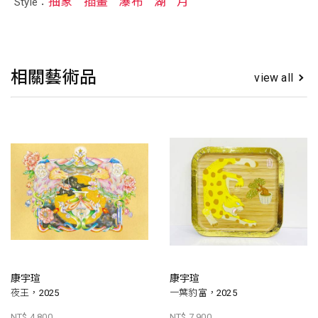
抽象
插畫
瀑布
湖
月
Style：
相關藝術品
view all
康宇瑄
康宇瑄
夜王，2025
一葉豹富，2025
NT$ 4,800
NT$ 7,900