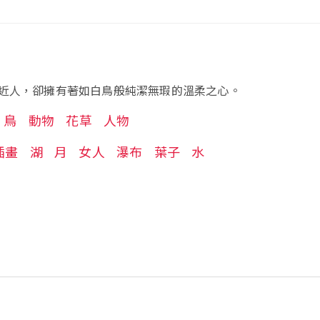
近人，卻擁有著如白鳥般純潔無瑕的溫柔之心。
鳥
動物
花草
人物
插畫
湖
月
女人
瀑布
葉子
水