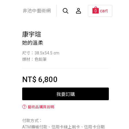
非池中藝術網
cart
0
康宇瑄
她的溫柔
尺寸：38.5x54.5 cm
媒材：色鉛筆
NT$ 6,800
我要訂購
？
藝術品購買說明
付款方式：
ATM轉帳付款、信用卡線上刷卡、信用卡分期