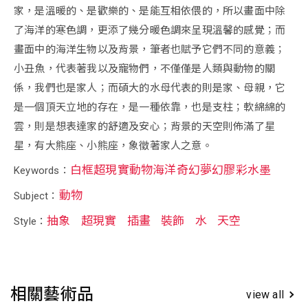
家，是溫暖的、是歡樂的、是能互相依偎的，所以畫面中除
了海洋的寒色調，更添了幾分暖色調來呈現溫馨的感覺；而
畫面中的海洋生物以及背景，筆者也賦予它們不同的意義；
小丑魚，代表著我以及寵物們，不僅僅是人類與動物的關
係，我們也是家人；而碩大的水母代表的則是家、母親，它
是一個頂天立地的存在，是一種依靠，也是支柱；軟綿綿的
雲，則是想表達家的舒適及安心；背景的天空則佈滿了星
星，有大熊座、小熊座，象徵著家人之意。
白框超現實動物海洋奇幻夢幻膠彩水墨
Keywords：
動物
Subject：
抽象
超現實
插畫
裝飾
水
天空
Style：
相關藝術品
view all