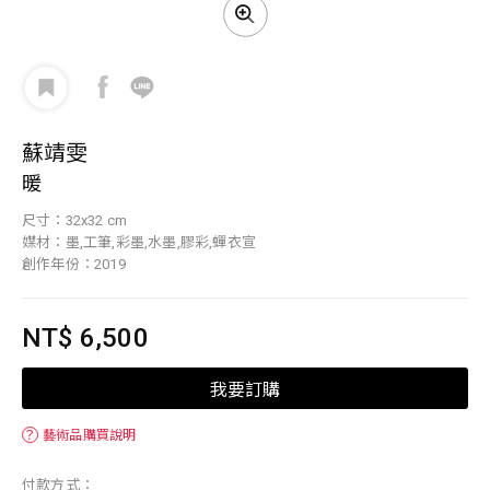
蘇靖雯
暖
尺寸：32x32 cm
媒材：墨,工筆,彩墨,水墨,膠彩,蟬衣宣
創作年份：2019
NT$ 6,500
我要訂購
？
藝術品購買說明
付款方式：