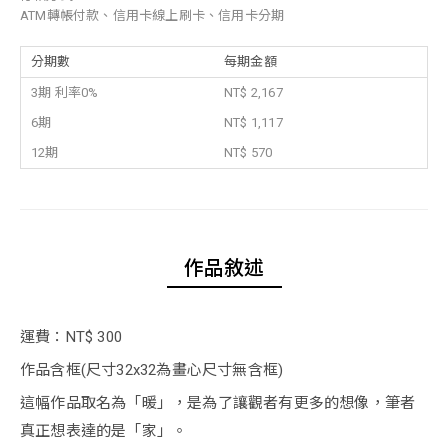
ATM轉帳付款、信用卡線上刷卡、信用卡分期
分期數
每期金額
3期 利率0%
NT$ 2,167
6期
NT$ 1,117
12期
NT$ 570
作品敘述
運費：NT$ 300
作品含框(尺寸32x32為畫心尺寸無含框)
這幅作品取名為「暖」，是為了讓觀者有更多的想像，筆者
真正想表達的是「家」。