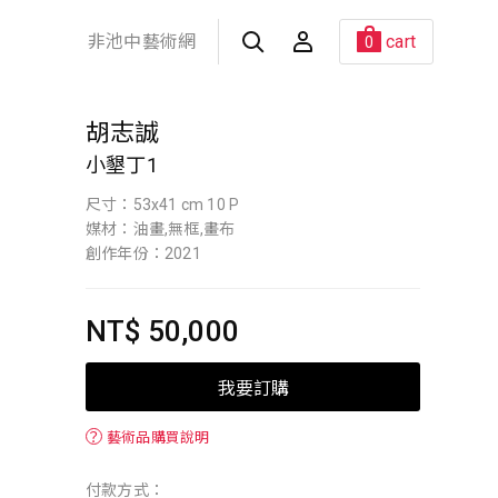
非池中藝術網
cart
0
胡志誠
小墾丁1
尺寸：53x41 cm 10 P
媒材：油畫,無框,畫布
創作年份：2021
NT$ 50,000
我要訂購
？
藝術品購買說明
付款方式：