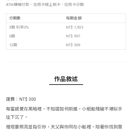
ATM轉帳付款、信用卡線上刷卡、信用卡分期
分期數
每期金額
3期 利率0%
NT$ 1,933
6期
NT$ 997
12期
NT$ 509
作品敘述
運費：NT$ 300
每當感覺在黑暗裡，不知道如何前進，小紙船殘破不堪似乎
往下沉了，
燈塔要照亮並指引你，天父與你同在小船裡，陪著你找到靠