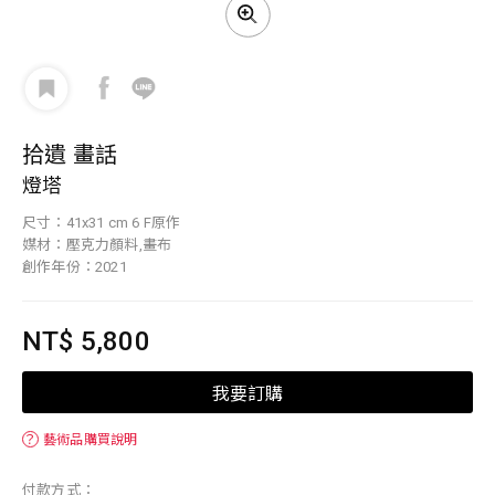
拾遺 畫話
燈塔
尺寸：41x31 cm 6 F原作
媒材：壓克力顏料,畫布
創作年份：2021
NT$ 5,800
我要訂購
？
藝術品購買說明
付款方式：