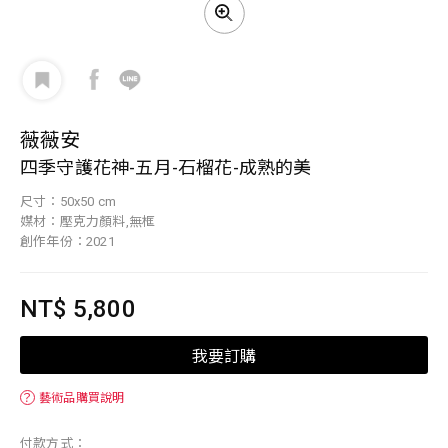
薇薇安
四季守護花神-五月-石榴花-成熟的美
尺寸：50x50 cm
媒材：壓克力顏料,無框
創作年份：2021
NT$ 5,800
我要訂購
？
藝術品購買說明
付款方式：