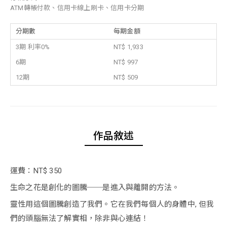
ATM轉帳付款、信用卡線上刷卡、信用卡分期
分期數
每期金額
3期 利率0%
NT$ 1,933
6期
NT$ 997
12期
NT$ 509
作品敘述
運費：NT$ 350
生命之花是創化的圖騰──是進入與離開的方法。
靈性用這個圖騰創造了我們。它在我們每個人的身體中, 但我
們的頭腦無法了解實相，除非與心連結！