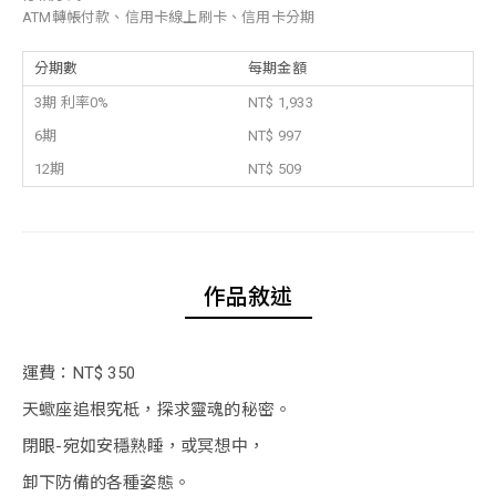
ATM轉帳付款、信用卡線上刷卡、信用卡分期
分期數
每期金額
3期 利率0%
NT$ 1,933
6期
NT$ 997
12期
NT$ 509
作品敘述
運費：NT$ 350
天蠍座追根究柢，探求靈魂的秘密。
閉眼-宛如安穩熟睡，或冥想中，
卸下防備的各種姿態。