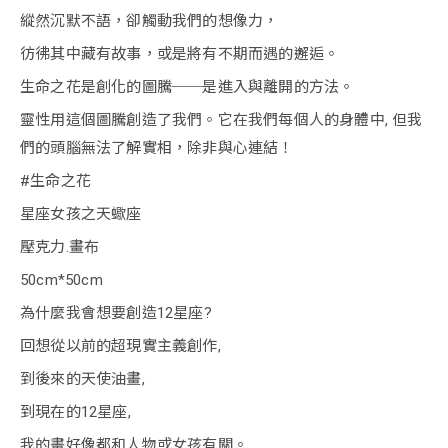
縱然沉默不語，卻觸動我們的想像力，
彷彿其中藏有故事，或是將有不期而遇的邂逅。
生命之花是創化的圖騰──是進入與離開的方法。
靈性用這個圖騰創造了我們。它在我們每個人的身體中, 但我
們的頭腦無法了解實相，除非與心連結！
#生命之花
星座女孩之天蠍座
壓克力.畫布
50cm*50cm
為什麼我會想要創造12星座?
回想從以前的超現實主義創作,
到後來的天使油畫,
到現在的12星座,
我的畫好像都和人物或女孩有關。