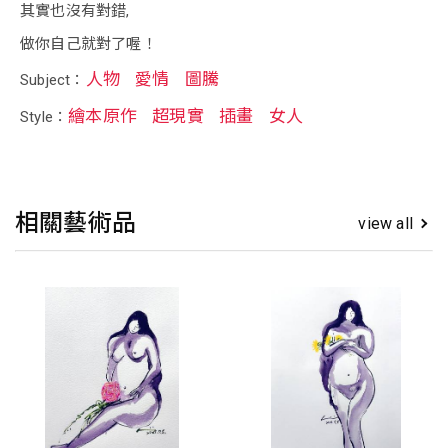
其實也沒有對錯,
做你自己就對了喔！
人物
愛情
圖騰
Subject：
繪本原作
超現實
插畫
女人
Style：
相關藝術品
view all