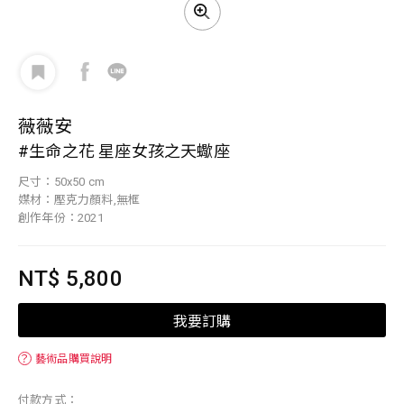
薇薇安
#生命之花 星座女孩之天蠍座
尺寸：50x50 cm
媒材：壓克力顏料,無框
創作年份：2021
NT$ 5,800
我要訂購
？
藝術品購買說明
付款方式：