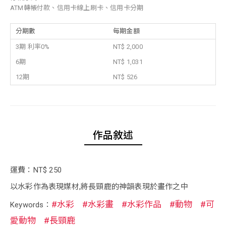
ATM轉帳付款、信用卡線上刷卡、信用卡分期
分期數
每期金額
3期 利率0%
NT$ 2,000
6期
NT$ 1,031
12期
NT$ 526
作品敘述
運費：NT$ 250
以水彩作為表現媒材,將長頸鹿的神韻表現於畫作之中
#水彩
#水彩畫
#水彩作品
#動物
#可
Keywords：
愛動物
#長頸鹿