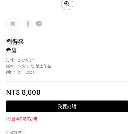
劉得興
老鷹
尺寸：27x19 cm
媒材：水彩,無框,紙上作品
創作年份：2021
NT$ 8,000
我要訂購
？
藝術品購買說明
付款方式：