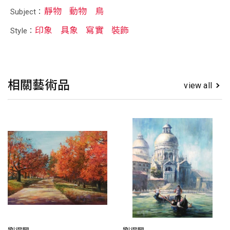
靜物
動物
鳥
Subject：
印象
具象
寫實
裝飾
Style：
相關藝術品
view all