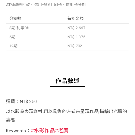
ATM轉帳付款、信用卡線上刷卡、信用卡分期
分期數
每期金額
3期 利率0%
NT$ 2,667
6期
NT$ 1,375
12期
NT$ 702
作品敘述
運費：NT$ 250
以水彩為表現媒材,用以具象的方式來呈現作品,描繪出老鷹的
姿態
#水彩作品#老鷹
Keywords：