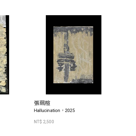
張珮楦
Hallucination，2025
NT$ 2,500