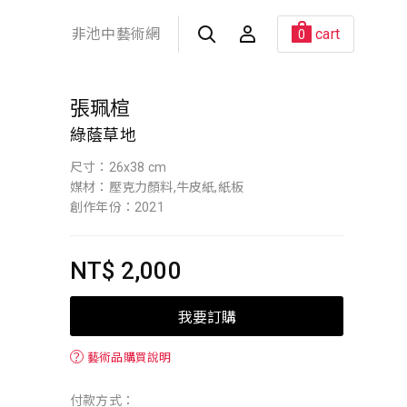
非池中藝術網
cart
0
張珮楦
綠蔭草地
尺寸：26x38 cm
媒材：壓克力顏料,牛皮紙,紙板
創作年份：2021
NT$ 2,000
我要訂購
？
藝術品購買說明
付款方式：