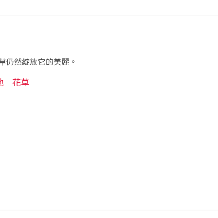
草仍然綻放它的美麗。
地
花草