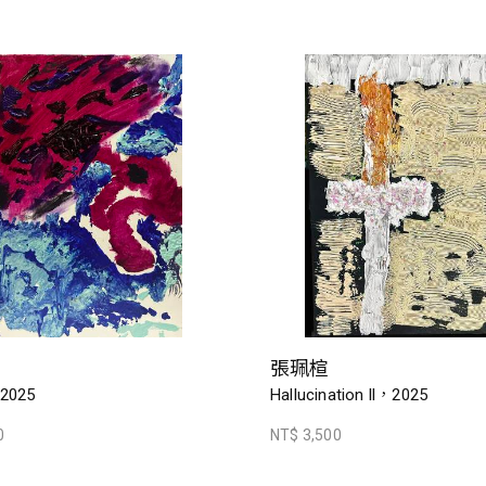
張珮楦
，2025
Hallucination ll，2025
0
NT$ 3,500