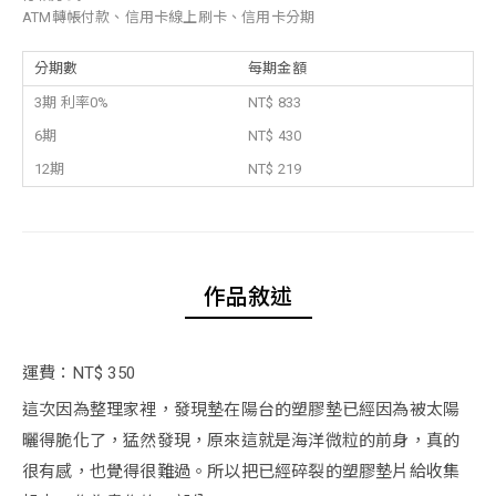
ATM轉帳付款、信用卡線上刷卡、信用卡分期
分期數
每期金額
3期 利率0%
NT$ 833
6期
NT$ 430
12期
NT$ 219
作品敘述
運費：NT$ 350
這次因為整理家裡，發現墊在陽台的塑膠墊已經因為被太陽
曬得脆化了，猛然發現，原來這就是海洋微粒的前身，真的
很有感，也覺得很難過。所以把已經碎裂的塑膠墊片給收集