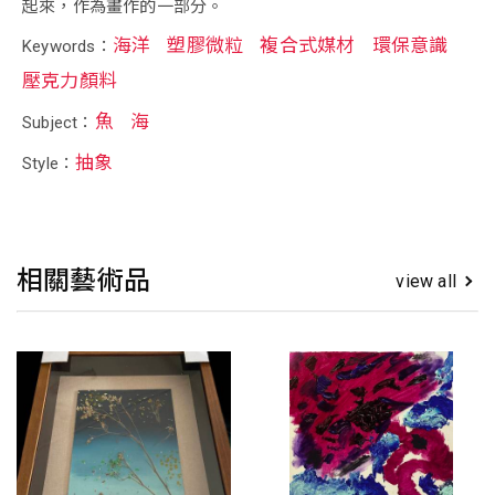
起來，作為畫作的一部分。
海洋
塑膠微粒
複合式媒材
環保意識
Keywords：
壓克力顏料
魚
海
Subject：
抽象
Style：
相關藝術品
view all