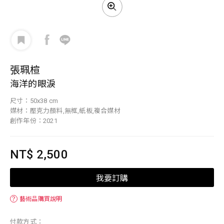
張珮楦
海洋的眼淚
尺寸：50x38 cm
媒材：壓克力顏料,無框,紙板,複合媒材
創作年份：2021
NT$ 2,500
我要訂購
？
藝術品購買說明
付款方式：