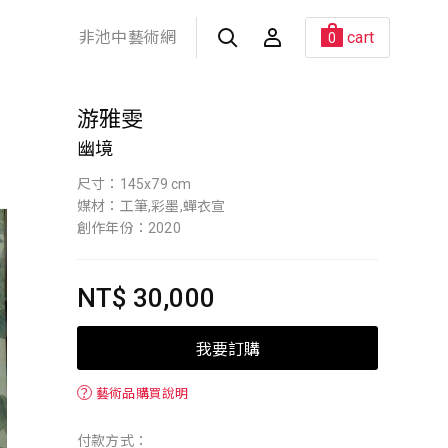
非池中藝術網
cart
0
游雅雯
幽境
尺寸：145x79 cm
媒材：工筆,彩墨,蟬衣宣
創作年份：2020
NT$ 30,000
我要訂購
？
藝術品購買說明
付款方式：