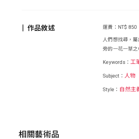
作品敘述
運費：NT$ 850
人們想找尋，屬
旁的一花一草之
工
Keywords：
人物
Subject：
自然主
Style：
相關藝術品