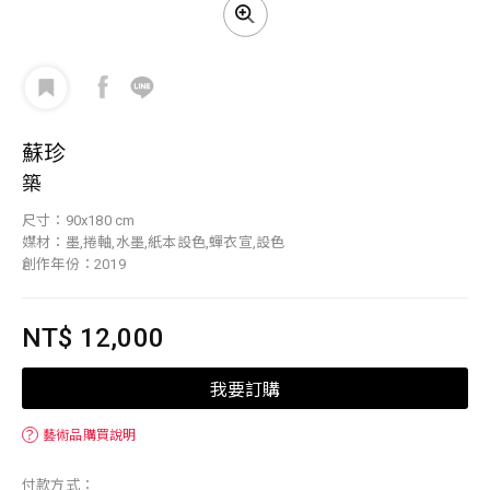
蘇珍
築
尺寸：90x180 cm
媒材：墨,捲軸,水墨,紙本設色,蟬衣宣,設色
創作年份：2019
NT$ 12,000
我要訂購
？
藝術品購買說明
付款方式：