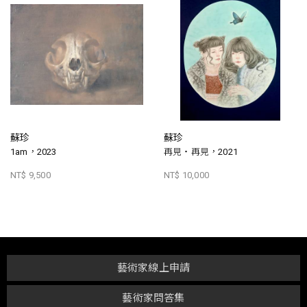
蘇珍
蘇珍
1am，2023
再見・再見，2021
NT$ 9,500
NT$ 10,000
藝術家線上申請
藝術家問答集