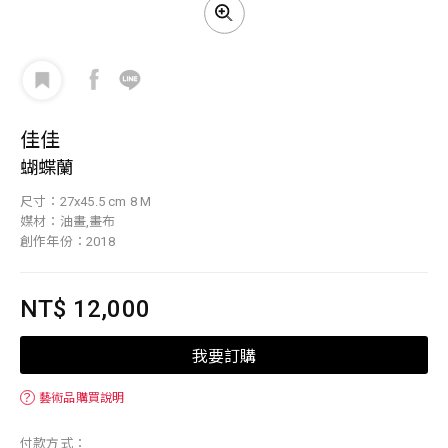
佳佳
蝴蝶蘭
尺寸：27x45.5 cm 8 M
媒材：油畫,畫布
創作年份：2018
NT$ 12,000
我要訂購
？
藝術品購買說明
付款方式：