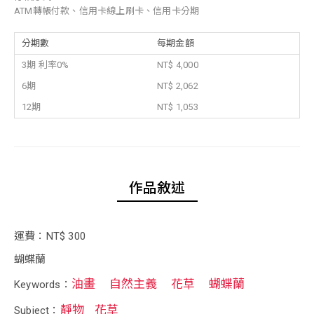
ATM轉帳付款、信用卡線上刷卡、信用卡分期
分期數
每期金額
3期 利率0%
NT$ 4,000
6期
NT$ 2,062
12期
NT$ 1,053
作品敘述
運費：NT$ 300
蝴蝶蘭
油畫
自然主義
花草
蝴蝶蘭
Keywords：
靜物
花草
Subject：