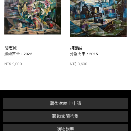
胡志誠
胡志誠
繽紛百合，2025
分割火車，2025
NT$ 9,000
NT$ 3,600
藝術家線上申請
藝術家問答集
購物說明