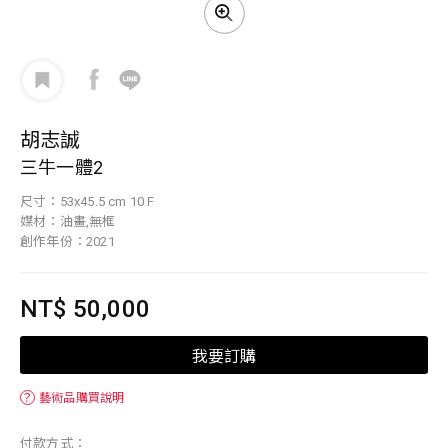
胡志誠
三牛一體2
尺寸：53x45.5 cm 10 F
媒材：油畫,無框
創作年份：2021
NT$ 50,000
我要訂購
？
藝術品購買說明
付款方式：