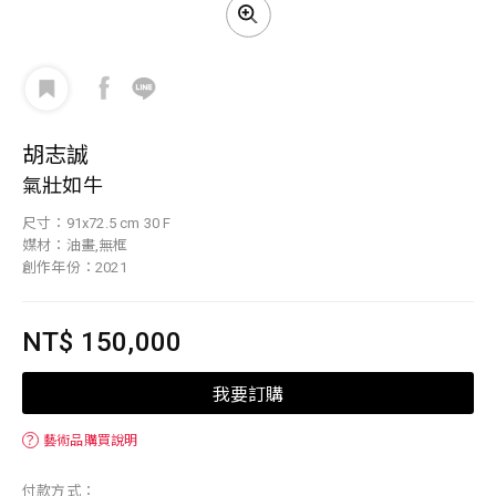
胡志誠
氣壯如牛
尺寸：91x72.5 cm 30 F
媒材：油畫,無框
創作年份：2021
NT$ 150,000
我要訂購
？
藝術品購買說明
付款方式：