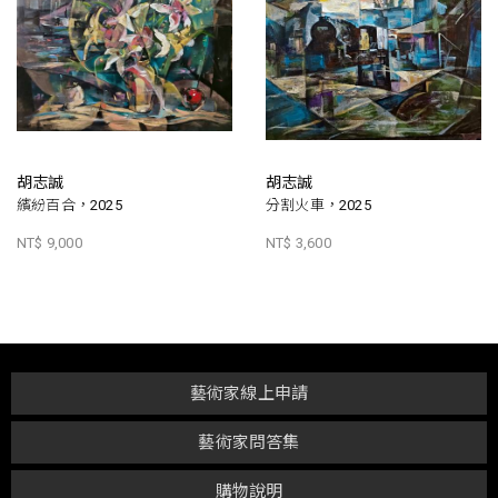
胡志誠
胡志誠
繽紛百合，2025
分割火車，2025
NT$ 9,000
NT$ 3,600
藝術家線上申請
藝術家問答集
購物說明