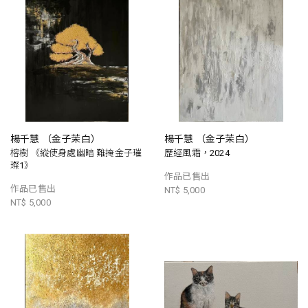
楊千慧 （金子茉白）
楊千慧 （金子茉白）
榕樹 《縱使身處幽暗 難掩金子璀
歷經風霜，2024
璨1》
作品已售出
作品已售出
NT$ 5,000
NT$ 5,000