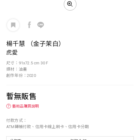
楊千慧 （金子茉白）
虎愛
尺寸：91x72.5 cm 30 F
媒材：油畫
創作年份：2020
暫無販售
？
藝術品購買說明
付款方式：
ATM轉帳付款、信用卡線上刷卡、信用卡分期