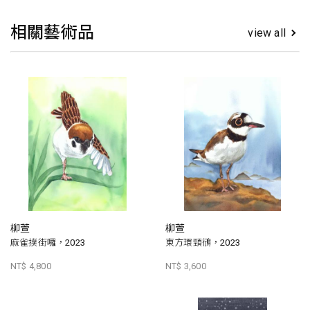
相關藝術品
view all
柳萱
柳萱
麻雀撲街囉，2023
東方環頸鴴，2023
NT$ 4,800
NT$ 3,600