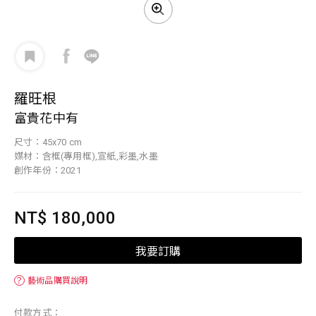
羅旺根
富貴花中有
尺寸：45x70 cm
媒材：含框(專用框),宣紙,彩墨,水墨
創作年份：2021
NT$ 180,000
我要訂購
？
藝術品購買說明
付款方式：