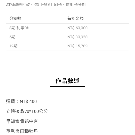
ATM轉帳付款、信用卡線上刷卡、信用卡分期
分期數
每期金額
3期 利率0%
NT$ 60,000
6期
NT$ 30,928
12期
NT$ 15,789
作品敘述
運費：NT$ 400
立體裱背70*100公分
早知富貴花中有
爭覓良田種牡丹