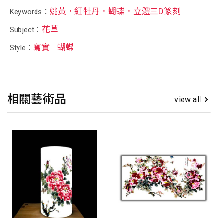
姚黃．紅牡丹．蝴蝶．立體三D篆刻
Keywords：
花草
Subject：
寫實
蝴蝶
Style：
相關藝術品
view all