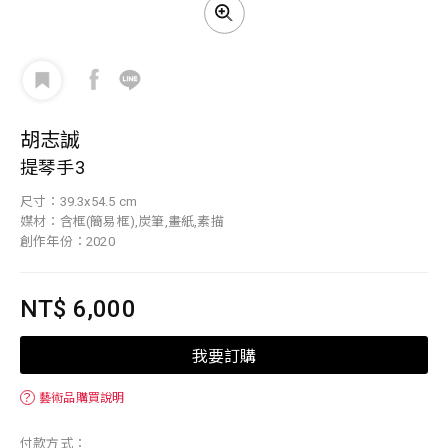
胡志誠
提琴手3
尺寸：39.3x54.5 cm
媒材：含框(簡易框),炭筆,畫紙,素描
創作年份：2020
NT$ 6,000
我要訂購
？
藝術品購買說明
付款方式：