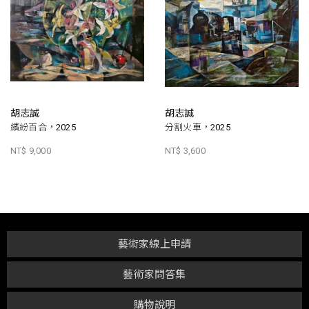
胡志誠
胡志誠
繽紛百合，2025
分割火車，2025
NT$ 9,000
NT$ 3,600
藝術家線上申請
藝術家問答集
購物說明