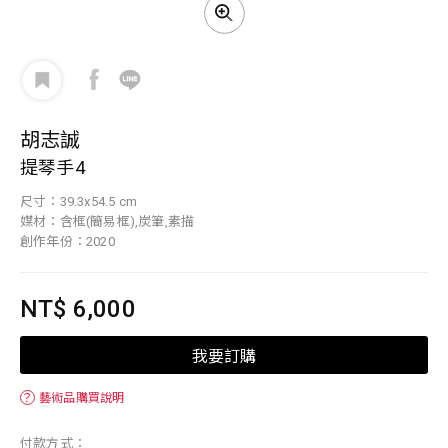
胡志誠
提琴手4
尺寸：39.3x54.5 cm
媒材：含框(簡易框),炭筆,素描
創作年份：2020
NT$ 6,000
我要訂購
？
藝術品購買說明
付款方式：