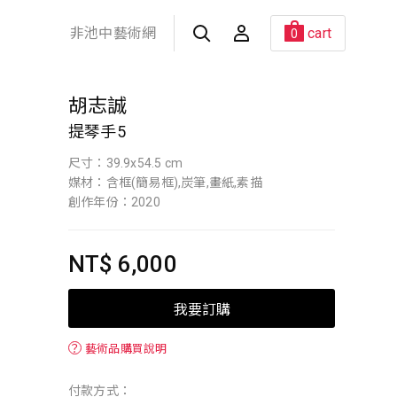
非池中藝術網
cart
0
胡志誠
提琴手5
尺寸：39.9x54.5 cm
媒材：含框(簡易框),炭筆,畫紙,素描
創作年份：2020
NT$ 6,000
我要訂購
？
藝術品購買說明
付款方式：