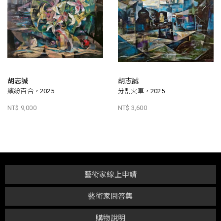
胡志誠
胡志誠
繽紛百合，2025
分割火車，2025
NT$ 9,000
NT$ 3,600
藝術家線上申請
藝術家問答集
購物說明