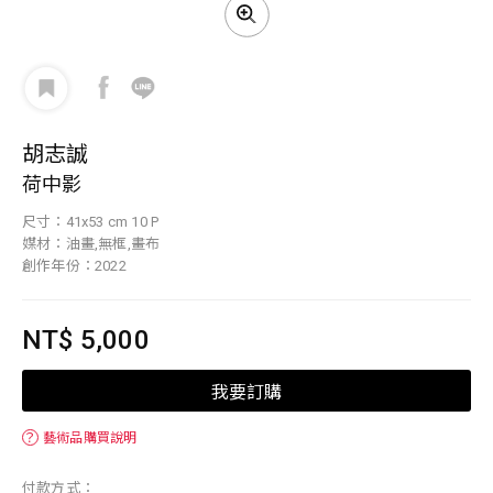
胡志誠
荷中影
尺寸：41x53 cm 10 P
媒材：油畫,無框,畫布
創作年份：2022
NT$ 5,000
我要訂購
？
藝術品購買說明
付款方式：