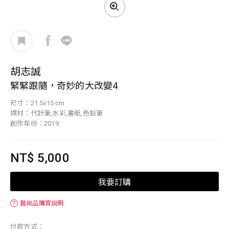
胡志誠
緊緊跟隨，奇妙的大改變4
尺寸：21.5x15 cm
媒材：代針筆,水彩,畫紙,色鉛筆
創作年份：2019
NT$ 5,000
我要訂購
？
藝術品購買說明
付款方式：