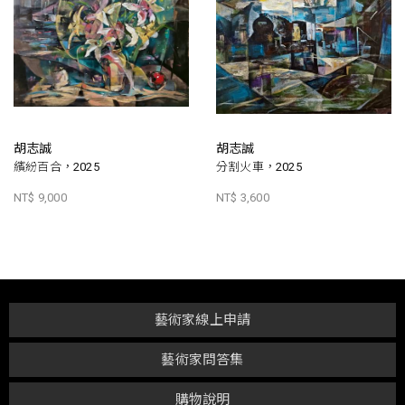
胡志誠
胡志誠
繽紛百合，2025
分割火車，2025
NT$ 9,000
NT$ 3,600
藝術家線上申請
藝術家問答集
購物說明