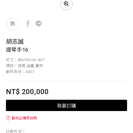
胡志誠
提琴手16
尺寸：80x100 cm 40 F
媒材：含框,油畫,畫布
創作年份：2007
NT$ 200,000
我要訂購
？
藝術品購買說明
付款方式：