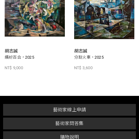
胡志誠
胡志誠
繽紛百合，2025
分割火車，2025
NT$ 9,000
NT$ 3,600
藝術家線上申請
藝術家問答集
購物說明