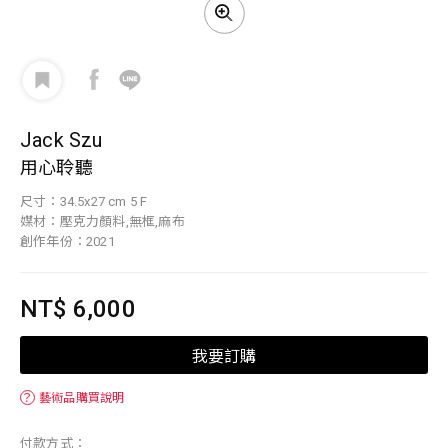
Jack Szu
用心聆聽
尺寸：34.5x27 cm 5 F
媒材：壓克力顏料,無框,麻布
創作年份：2021
NT$ 6,000
我要訂購
？
藝術品購買說明
付款方式：