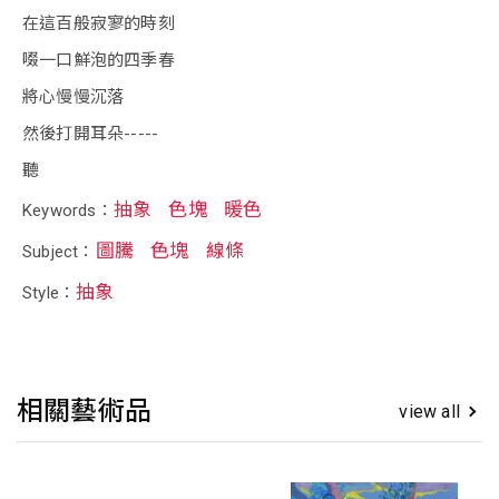
在這百般寂寥的時刻
啜一口鮮泡的四季春
將心慢慢沉落
然後打開耳朵-----
聽
抽象
色塊
暖色
Keywords：
圖騰
色塊
線條
Subject：
抽象
Style：
相關藝術品
view all