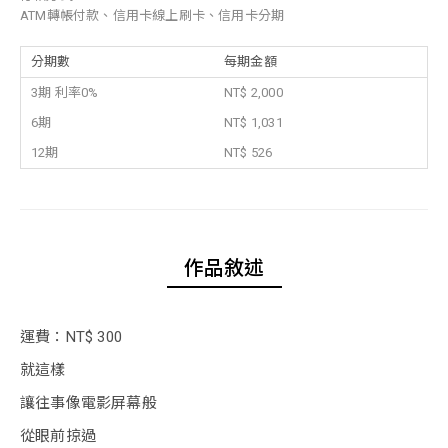
ATM轉帳付款、信用卡線上刷卡、信用卡分期
分期數
每期金額
3期 利率0%
NT$ 2,000
6期
NT$ 1,031
12期
NT$ 526
作品敘述
運費：NT$ 300
就這樣
讓往事像電影屏幕般
從眼前掠過