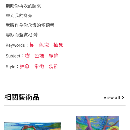
期盼你再次的歸來
來到我的身旁
我將作為你永恆的傾聽者
靜默而堅實地 聽
樹
色塊
抽象
Keywords：
樹
色塊
線條
Subject：
抽象
象徵
裝飾
Style：
相關藝術品
view all