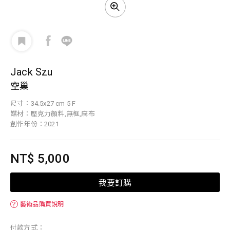
Jack Szu
空巢
尺寸：34.5x27 cm 5 F
媒材：壓克力顏料,無框,麻布
創作年份：2021
NT$ 5,000
我要訂購
？
藝術品購買說明
付款方式：