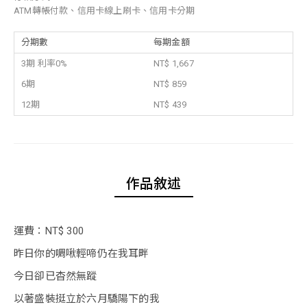
ATM轉帳付款、信用卡線上刷卡、信用卡分期
分期數
每期金額
3期 利率0%
NT$ 1,667
6期
NT$ 859
12期
NT$ 439
作品敘述
運費：NT$ 300
昨日你的啁啾輕啼仍在我耳畔
今日卻已杳然無蹤
以著盛裝挺立於六月驕陽下的我