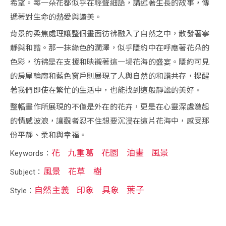
希望。每一朵花都似乎在輕聲細語，講述著生長的故事，傳
遞著對生命的熱愛與讚美。
背景的柔焦處理讓整個畫面彷彿融入了自然之中，散發著寧
靜與和諧。那一抹綠色的潤澤，似乎隱約中在呼應著花朵的
色彩，彷彿是在支援和映襯著這一場花海的盛宴。隱約可見
的房屋輪廓和藍色窗戶則展現了人與自然的和諧共存，提醒
著我們即使在繁忙的生活中，也能找到這般靜謐的美好。
整幅畫作所展現的不僅是外在的花卉，更是在心靈深處激起
的情感波浪，讓觀者忍不住想要沉浸在這片花海中，感受那
份平靜、柔和與幸福。
花
九重葛
花園
油畫
風景
Keywords：
風景
花草
樹
Subject：
自然主義
印象
具象
葉子
Style：