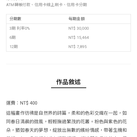
ATM轉帳付款、信用卡線上刷卡、信用卡分期
分期數
每期金額
3期 利率0%
NT$ 30,000
6期
NT$ 15,464
12期
NT$ 7,895
作品敘述
運費：NT$ 400
這幅畫作彷彿是自然界的詩篇，柔和的色彩交織在一起，如
同春日清晨的微風，輕輕撫過繁茂的花叢。粉色與紫色的花
朵，猶如春天的夢想，綻放出無數的繽紛情感，帶著生機和