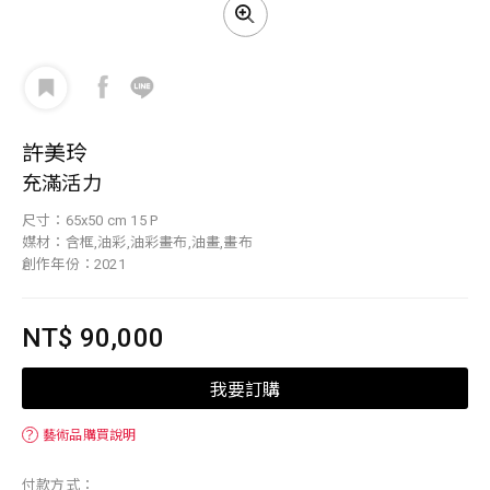
許美玲
充滿活力
尺寸：65x50 cm 15 P
媒材：含框,油彩,油彩畫布,油畫,畫布
創作年份：2021
NT$ 90,000
我要訂購
？
藝術品購買說明
付款方式：