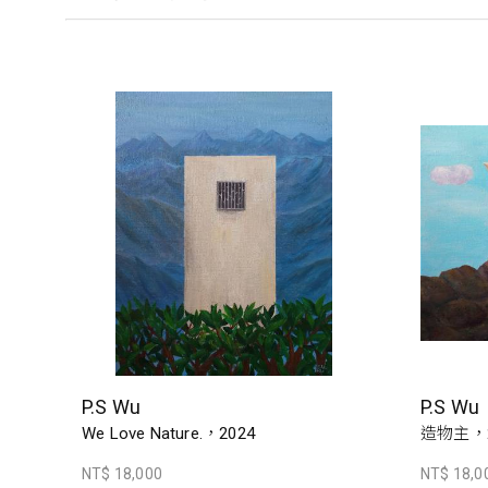
P.S Wu
P.S Wu
We Love Nature.，2024
造物主，2
NT$ 18,000
NT$ 18,0