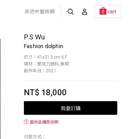
非池中藝術網
cart
0
P.S Wu
Fashion dolphin
尺寸：41x31.5 cm 6 F
媒材：壓克力顏料,無框
創作年份：2021
NT$ 18,000
我要訂購
？
藝術品購買說明
付款方式：