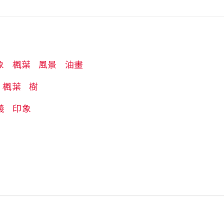
象
楓葉
風景
油畫
楓葉
樹
義
印象