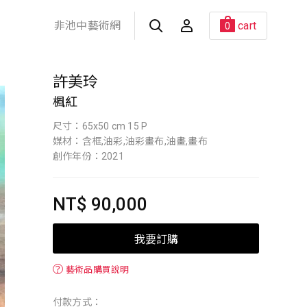
非池中藝術網
cart
0
許美玲
楓紅
尺寸：65x50 cm 15 P
媒材：含框,油彩,油彩畫布,油畫,畫布
創作年份：2021
NT$ 90,000
我要訂購
？
藝術品購買說明
付款方式：