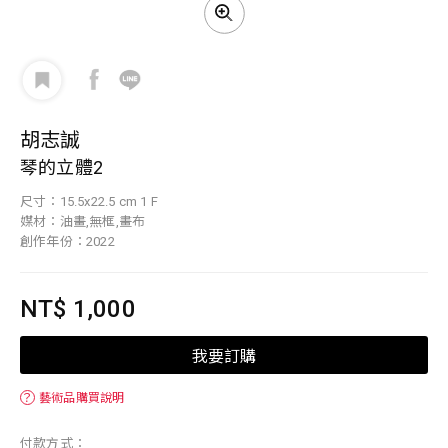
胡志誠
琴的立體2
尺寸：15.5x22.5 cm 1 F
媒材：油畫,無框,畫布
創作年份：2022
NT$ 1,000
我要訂購
？
藝術品購買說明
付款方式：