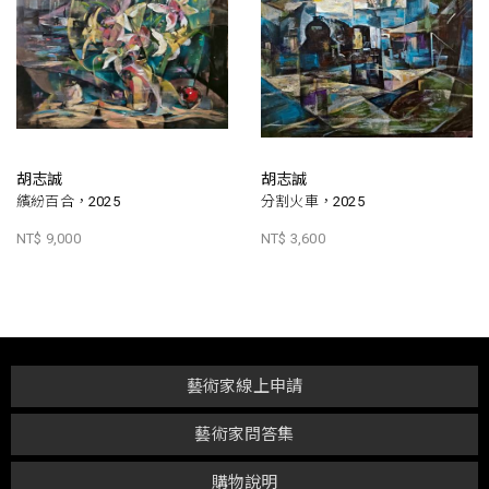
胡志誠
胡志誠
繽紛百合，2025
分割火車，2025
NT$ 9,000
NT$ 3,600
藝術家線上申請
藝術家問答集
購物說明